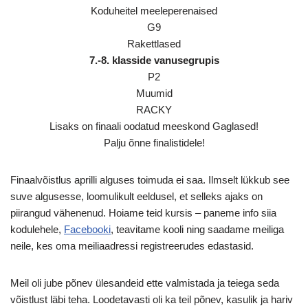
Koduheitel meeleperenaised
G9
Rakettlased
7.-8. klasside vanusegrupis
P2
Muumid
RACKY
Lisaks on finaali oodatud meeskond Gaglased!
Palju õnne finalistidele!
Finaalvõistlus aprilli alguses toimuda ei saa. Ilmselt lükkub see
suve algusesse, loomulikult eeldusel, et selleks ajaks on
piirangud vähenenud. Hoiame teid kursis – paneme info siia
kodulehele,
Facebooki
, teavitame kooli ning saadame meiliga
neile, kes oma meiliaadressi registreerudes edastasid.
Meil oli jube põnev ülesandeid ette valmistada ja teiega seda
võistlust läbi teha. Loodetavasti oli ka teil põnev, kasulik ja hariv