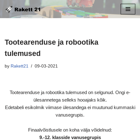
Skip
to
content
Tootearenduse ja robootika
tulemused
by
Rakett21
09-03-2021
Tootearenduse ja robootika tulemused on selgunud. Ongi e-
ülesannetega selleks hooajaks kõik.
Edetabeli esikolmik viimase ülesandega ei muutunud kummaski
vanusegrupis.
Finaalvõistlusele on koha välja võidelnud:
9.-12. klasside vanusegrupis